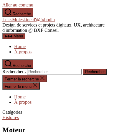
Aller au contenu
Recherche
Le e-Moleskine d'@fxbodin
Design de services et projets digitaux, UX, architecture
d'information @ BXF Conseil
Menu
Home
À propos
Recherche
Rechercher :
Fermer la recherche
Fermer le menu
Home
À propos
Catégories
Histoires
Moteur