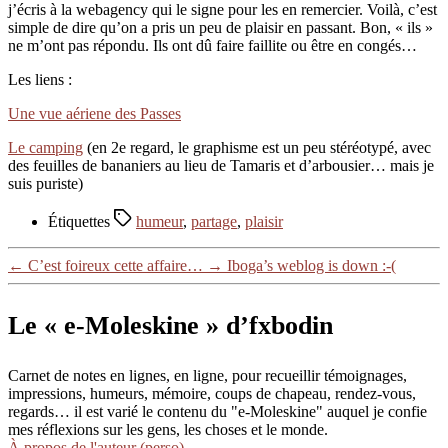
j’écris à la webagency qui le signe pour les en remercier. Voilà, c’est
simple de dire qu’on a pris un peu de plaisir en passant. Bon, « ils »
ne m’ont pas répondu. Ils ont dû faire faillite ou être en congés…
Les liens :
Une vue aériene des Passes
Le camping
(en 2e regard, le graphisme est un peu stéréotypé, avec
des feuilles de bananiers au lieu de Tamaris et d’arbousier… mais je
suis puriste)
Étiquettes
humeur
,
partage
,
plaisir
←
C’est foireux cette affaire…
→
Iboga’s weblog is down :-(
Le « e-Moleskine » d’fxbodin
Carnet de notes en lignes, en ligne, pour recueillir témoignages,
impressions, humeurs, mémoire, coups de chapeau, rendez-vous,
regards… il est varié le contenu du "e-Moleskine" auquel je confie
mes réflexions sur les gens, les choses et le monde.
À propos de l'auteur (perso)