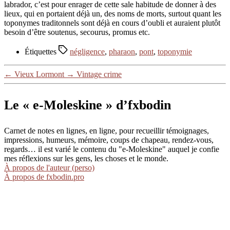
labrador, c’est pour enrager de cette sale habitude de donner à des
lieux, qui en portaient déjà un, des noms de morts, surtout quant les
toponymes traditonnels sont déjà en cours d’oubli et auraient plutôt
besoin d’être soutenus, secourus, promus etc.
Étiquettes
négligence
,
pharaon
,
pont
,
toponymie
←
Vieux Lormont
→
Vintage crime
Le « e-Moleskine » d’fxbodin
Carnet de notes en lignes, en ligne, pour recueillir témoignages,
impressions, humeurs, mémoire, coups de chapeau, rendez-vous,
regards… il est varié le contenu du "e-Moleskine" auquel je confie
mes réflexions sur les gens, les choses et le monde.
À propos de l'auteur (perso)
À propos de fxbodin.pro