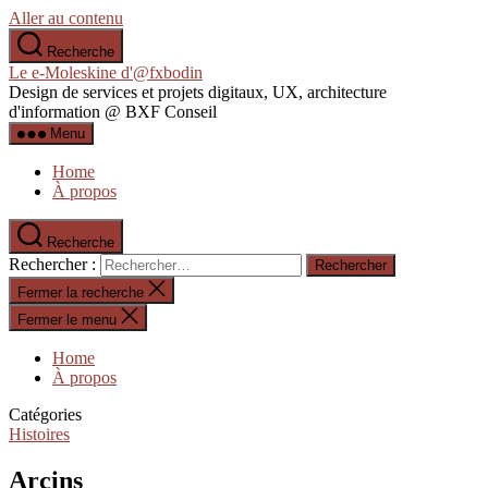
Aller au contenu
Recherche
Le e-Moleskine d'@fxbodin
Design de services et projets digitaux, UX, architecture
d'information @ BXF Conseil
Menu
Home
À propos
Recherche
Rechercher :
Fermer la recherche
Fermer le menu
Home
À propos
Catégories
Histoires
Arcins