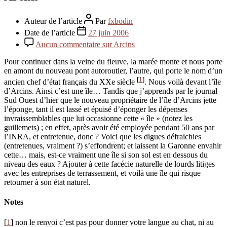
Auteur de l’article
Par
fxbodin
Date de l’article
27 juin 2006
Aucun commentaire
sur Arcins
Pour continuer dans la veine du fleuve, la marée monte et nous porte
en amont du nouveau pont autoroutier, l’autre, qui porte le nom d’un
[
1
]
ancien chef d’état français du XXe siècle
. Nous voilà devant l’île
d’Arcins. Ainsi c’est une île… Tandis que j’apprends par le journal
Sud Ouest d’hier que le nouveau propriétaire de l’île d’Arcins jette
l’éponge, tant il est lassé et épuisé d’éponger les dépenses
invraissemblables que lui occasionne cette « île » (notez les
guillemets) ; en effet, après avoir été employée pendant 50 ans par
l’INRA, et entretenue, donc ? Voici que les digues défraichies
(entretenues, vraiment ?) s’effondrent; et laissent la Garonne envahir
cette… mais, est-ce vraiment une île si son sol est en dessous du
niveau des eaux ? Ajouter à cette facécie naturelle de lourds litiges
avec les entreprises de terrassement, et voilà une île qui risque
retourner à son état naturel.
Notes
[
1
] non le renvoi c’est pas pour donner votre langue au chat, ni au