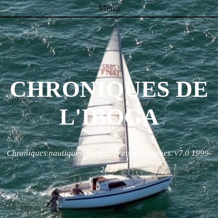
Menu
Skip to content
CHRONIQUES DE
L'IBOGA
Chroniques nautiques, locales et ethnologiques. v7.0 1999-
2023