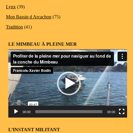
Lynx
(39)
Mon Bassin d Arcachon
(75)
Tradition
(41)
LE MIMBEAU À PLEINE MER
Lecteur
vidéo
00:00
00:00
L’INSTANT MILITANT